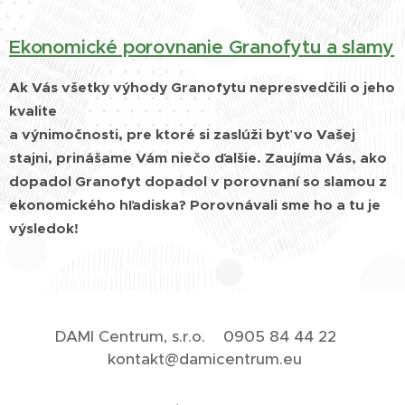
Ekonomické porovnanie Granofytu a slamy
Ak Vás všetky výhody Granofytu nepresvedčili o jeho
kvalite
a výnimočnosti, pre ktoré si zaslúži byť vo Vašej
stajni, prinášame Vám niečo ďalšie. Zaujíma Vás, ako
dopadol Granofyt dopadol v porovnaní so slamou z
ekonomického hľadiska? Porovnávali sme ho a tu je
výsledok!
DAMI Centrum, s.r.o. 0905 84 44 22
kontakt@damicentrum.eu