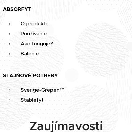
ABSORFYT
O produkte
Používanie
Ako funguje?
Balenie
STAJŇOVÉ POTREBY
Sverige-Grepen
™
Stablefyt
Zaujímavosti