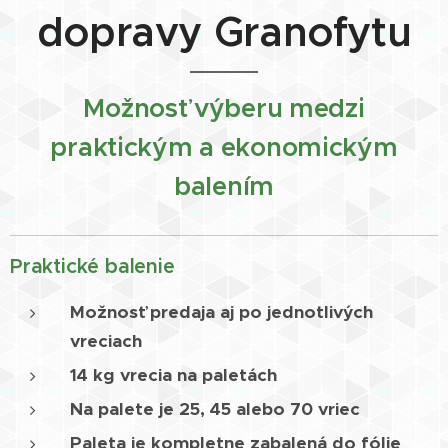
dopravy Granofytu
Možnosť výberu medzi
praktickým a ekonomickým
balením
Praktické balenie
Možnosť predaja aj po jednotlivých
vreciach
14 kg vrecia na paletách
Na palete je 25, 45 alebo 70 vriec
Paleta je kompletne zabalená do fólie