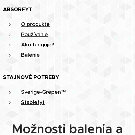
ABSORFYT
O produkte
Používanie
Ako funguje?
Balenie
STAJŇOVÉ POTREBY
Sverige-Grepen
™
Stablefyt
Možnosti balenia a