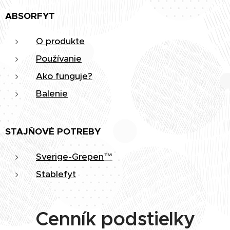
ABSORFYT
O produkte
Používanie
Ako funguje?
Balenie
STAJŇOVÉ POTREBY
Sverige-Grepen
™
Stablefyt
Cenník podstielky