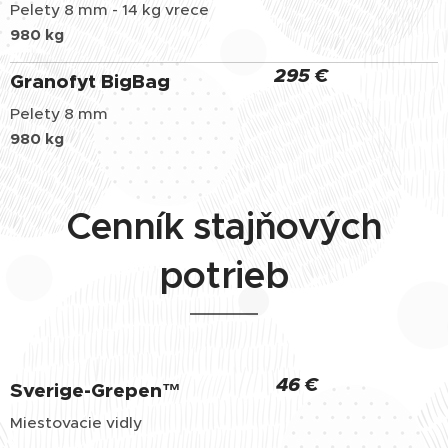
Pelety 8 mm - 14 kg vrece
980 kg
295 €
Granofyt BigBag
Pelety 8 mm
980 kg
Cenník stajňových
potrieb
46 €
Sverige-Grepen
™
Miestovacie vidly