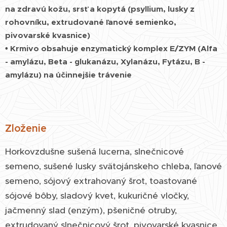
na zdravú kožu, srsť a kopytá (psyllium, lusky z
rohovníku, extrudované ľanové semienko,
pivovarské kvasnice)
• Krmivo obsahuje enzymatický komplex E/ZYM (Alfa
- amylázu, Beta - glukanázu, Xylanázu, Fytázu, B -
amylázu) na účinnejšie trávenie
Zloženie
Horkovzdušne sušená lucerna, slnečnicové
semeno, sušené lusky svätojánskeho chleba, ľanové
semeno, sójový extrahovaný šrot, toastované
sójové bôby, sladový kvet, kukuričné vločky,
jačmenný slad (enzým), pšeničné otruby,
extrudovaný slnečnicový šrot, pivovarské kvasnice,