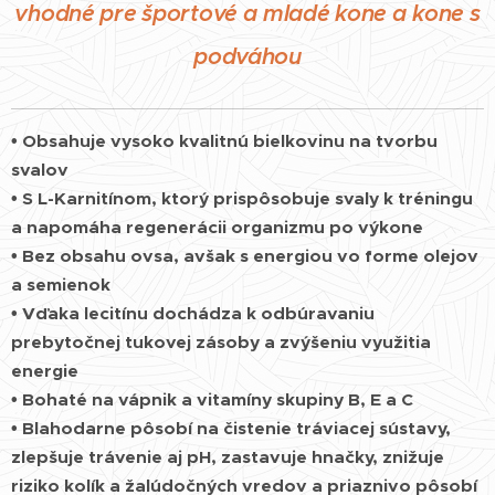
vhodné pre športové a mladé kone a kone s
podváhou
• Obsahuje vysoko kvalitnú bielkovinu na tvorbu
svalov
• S L-Karnitínom, ktorý prispôsobuje svaly k tréningu
a napomáha regenerácii organizmu po výkone
• Bez obsahu ovsa, avšak s energiou vo forme olejov
a semienok
•
Vďaka lecitínu dochádza k odbúravaniu
prebytočnej tukovej zásoby a zvýšeniu využitia
energie
• Bohaté na vápnik a vitamíny skupiny B, E a C
• Blahodarne pôsobí na čistenie tráviacej sústavy,
zlepšuje trávenie aj pH, zastavuje hnačky, znižuje
riziko kolík a žalúdočných vredov a priaznivo pôsobí