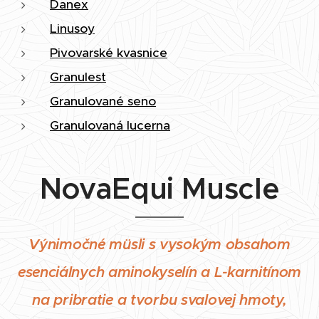
Danex
Linusoy
Pivovarské kvasnice
Granulest
Granulované seno
Granulovaná lucerna
NovaEqui Muscle
Výnimočné müsli s vysokým obsahom
esenciálnych aminokyselín a L-karnitínom
na pribratie a tvorbu svalovej hmoty,