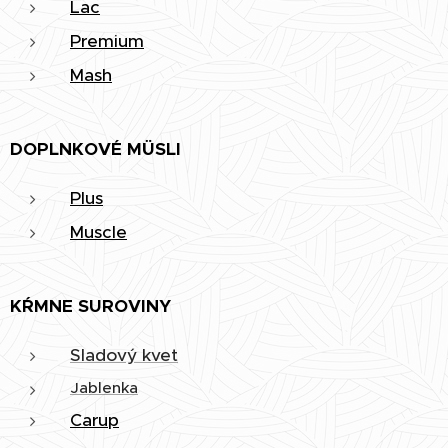
Lac
Premium
Mash
DOPLNKOVÉ MÜSLI
Plus
Muscle
KŔMNE SUROVINY
Sladový kvet
Jablenka
Carup