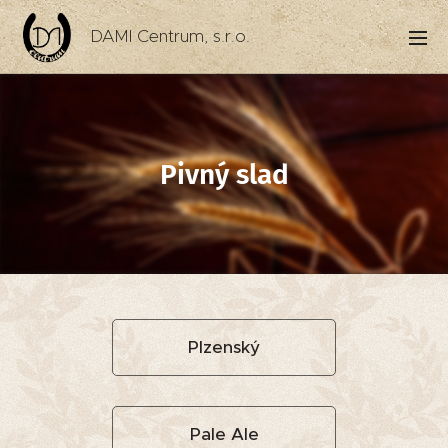
DAMI Centrum, s.r.o.
Pivný slad
Plzenský
Pale Ale