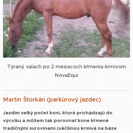
Týraný valach po 2 mesiacoch kŕmenia krmivom
NovaEqui
Martin Štorkán (parkúrový jazdec)
Jazdím veľký počet koní, ktoré prichádzajú do
výcviku a môžem tak porovnať kone kŕmené
tradičnými surovinami (väčšinou krmivá na báze