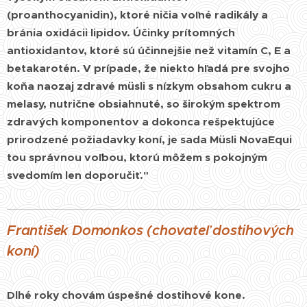
(proanthocyanidin), ktoré ničia voľné radikály a
bránia oxidácii lipidov. Účinky prítomných
antioxidantov, ktoré sú účinnejšie než vitamín C, E a
betakarotén. V prípade, že niekto hľadá pre svojho
koňa naozaj zdravé müsli s nízkym obsahom cukru a
melasy, nutrične obsiahnuté, so širokým spektrom
zdravých komponentov a dokonca rešpektujúce
prirodzené požiadavky koní, je sada Müsli NovaEqui
tou správnou voľbou, ktorú môžem s pokojným
svedomím len doporučiť."
František Domonkos (chovateľ dostihových
koní)
Dlhé roky chovám úspešné dostihové kone.