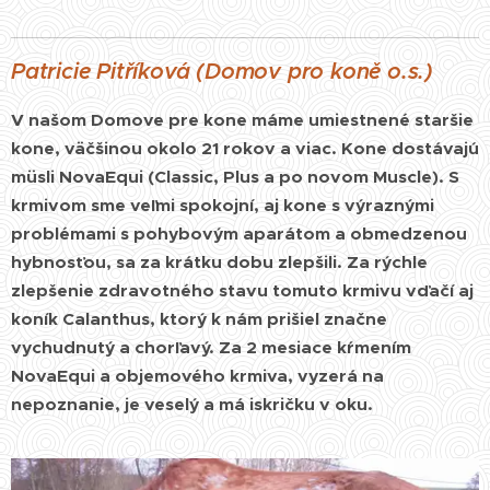
Patricie Pitříková (Domov pro koně o.s.)
V našom Domove pre kone máme umiestnené staršie
kone, väčšinou okolo 21 rokov a viac. Kone dostávajú
müsli NovaEqui (Classic, Plus a po novom Muscle). S
krmivom sme veľmi spokojní, aj kone s výraznými
problémami s pohybovým aparátom a obmedzenou
hybnosťou, sa za krátku dobu zlepšili. Za rýchle
zlepšenie zdravotného stavu tomuto krmivu vďačí aj
koník Calanthus, ktorý k nám prišiel značne
vychudnutý a chorľavý. Za 2 mesiace kŕmením
NovaEqui a objemového krmiva, vyzerá na
nepoznanie, je veselý a má iskričku v oku.