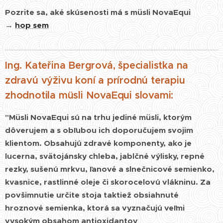
Pozrite sa, aké skúsenosti má s müsli NovaEqui
→
hop sem
Ing. Kateřina Bergrová, špecialistka na
zdravú výživu koní a prírodnú terapiu
zhodnotila müsli NovaEqui slovami:
"Müsli NovaEqui sú na trhu jediné müsli, ktorým
dôverujem a s obľubou ich doporučujem svojim
klientom. Obsahujú zdravé komponenty, ako je
lucerna, svätojánsky chleba, jablčné výlisky, repné
rezky, sušenú mrkvu, ľanové a slnečnicové semienko,
kvasnice, rastlinné oleje či skorocelovú vlákninu. Za
povšimnutie určite stoja taktiež obsiahnuté
hroznové semienka, ktorá sa vyznačujú veľmi
vysokým obsahom antioxidantov