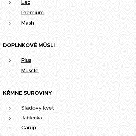
Lac
Premium
Mash
DOPLNKOVÉ MÜSLI
Plus
Muscle
KŔMNE SUROVINY
Sladový kvet
Jablenka
Carup