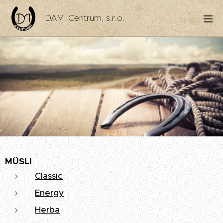
DAMI Centrum, s.r.o.
MÜSLI
Classic
Energy
Herba