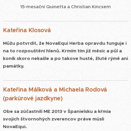
15-mesační Quinetta a Christian Kincsem
Kateřina Klosová
Můžu potvrdit, že NovaEqui Herba opravdu funguje i
na to rozpouštění hlenů. Krmím tím již měsíc
a půl a
koník skoro nekašle a po takove husté, žluté rýmě ani
památky.
Kateřina Málková a Michaela Rodová
(parkúrové jazdkyne)
Obe sa zúčastnili ME 2013 v Španielsku a kŕmia
svojich štvornohých zverencov práve müsli
NovaEqui.